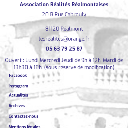
Association Réalités Réalmontaises
20 B Rue Cabrouly
81120 Réalmont
lesrealites@orange.fr
05 63 79 25 87
Ouvert : Lundi Mercredi Jeudi de 9h à 12h, Mardi de
13h30 à 18h. (sous réserve de modification)
Facebook
Instagram
Actualités
Archives
Contactez-nous
Mentions légales